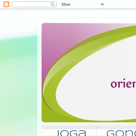
Joga
Gon