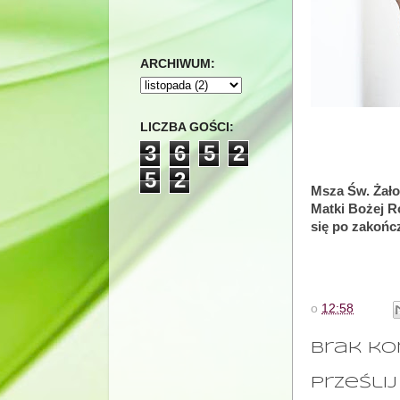
ARCHIWUM:
LICZBA GOŚCI:
3
6
5
2
5
2
Msza Św. Żałob
Matki Bożej R
się po zakońc
o
12:58
Brak ko
Prześli