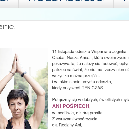
STOPADA 2015
ie...
11 listopada odeszła Wspaniała Joginka,
Osoba, Nasza Ania..., która swoim życie
pokazywała, że należy się radować, optym
patrzeć na świat, że nie ma rzeczy niemoż
wszystko można przejść...
i w takim stanie umysłu odeszła,
kiedy przyszedł TEN CZAS.
Połączmy się w dobrych, świetlistych myś
ANI POŚPIECH
,
w modlitwie, o którą prosiła...
Z wyrazami współczucia
dla Rodziny Ani,