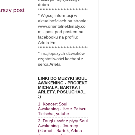
dobra
arszy post
*********************************
* Więcej informacji w
aktualnościach na stronie:
www.orientalneklimaty.co
m - post pod postem na
facebooku na profilu:
Arleta Em
*********************************
* i najlepszych dźwięków
częstotliwości kochani z
serca Arleta
LINKI DO MUZYKI SOUL
AWAKENING - PROJEKT
MICHAŁA, BARTKA I
ARLETY, POSŁUCHAJ...
:)
1. Koncert Soul
Awakening - live z Pałacu
Tielscha, yutube
2. Drugi utwór z płyty Soul
Awakening - Journey
(klarnet - Bartek, Arleta -