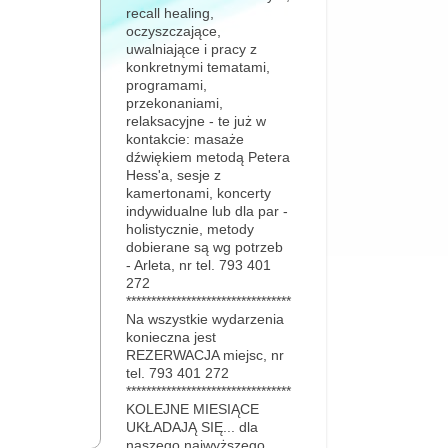
recall healing,
oczyszczające,
uwalniające i pracy z
konkretnymi tematami,
programami,
przekonaniami,
relaksacyjne - te już w
kontakcie: masaże
dźwiękiem metodą Petera
Hess'a, sesje z
kamertonami, koncerty
indywidualne lub dla par -
holistycznie, metody
dobierane są wg potrzeb
- Arleta, nr tel. 793 401
272
*********************************
Na wszystkie wydarzenia
konieczna jest
REZERWACJA miejsc, nr
tel. 793 401 272
*********************************
KOLEJNE MIESIĄCE
UKŁADAJĄ SIĘ... dla
naszego najwyższego