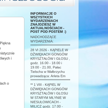
INFORMACJE O
WSZYSTKICH
WYDARZENIACH
ZNAJDZIESZ W
AKTUALNOŚCIACH -
POST POD POSTEM :)
NADCHODZĄCE
WYDARZENIA:
 Piękna
*********************************
m
28 VI 2026 - KĄPIELE W
istycznie
DŹWIĘKACH GONGÓW
liwych i
KRYSZTAŁÓW I GŁOSU ,
godz. 16.00 - 18.00 i
19.00 - 21.00, Pałac
Tielscha w Wałbrzychu
prowadząca: Arleta Em
*********************************
lach o
** 1 VIII - KĄPIEL W
DŹWIĘKACH GONGÓW
KRYSZTAŁÓW I GŁOSU
W STARYM MŁYNIE W
NIESUŁOWICACH -
MILICZ godz. 17.00 -