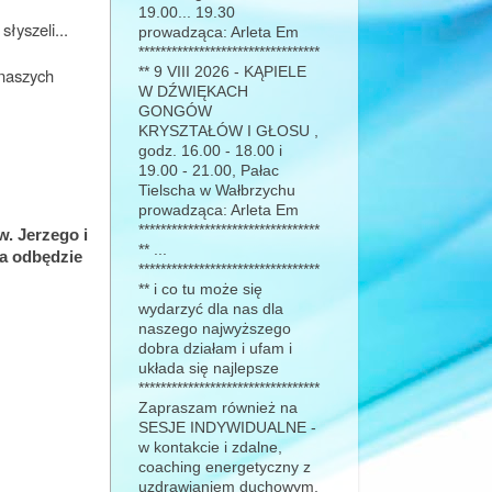
19.00... 19.30
słyszeli...
prowadząca: Arleta Em
*********************************
 naszych
** 9 VIII 2026 - KĄPIELE
W DŹWIĘKACH
GONGÓW
KRYSZTAŁÓW I GŁOSU ,
godz. 16.00 - 18.00 i
19.00 - 21.00, Pałac
Tielscha w Wałbrzychu
prowadząca: Arleta Em
*********************************
w. Jerzego i
** ...
a odbędzie
*********************************
** i co tu może się
wydarzyć dla nas dla
naszego najwyższego
dobra działam i ufam i
układa się najlepsze
*********************************
Zapraszam również na
SESJE INDYWIDUALNE -
w kontakcie i zdalne,
coaching energetyczny z
uzdrawianiem duchowym,