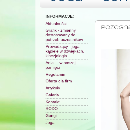
INFORMACJE:
PIĄTEK, 13 LI
Aktualności
Pożegnan
Grafik - zmienny,
dostosowany do
potrzeb uczestników
Prowadzący - joga,
kąpiele w dźwiękach,
kinezjologia
Ania ... w naszej
pamięci
Regulamin
Oferta dla firm
Artykuły
Galeria
Kontakt
RODO
Gongi
Joga