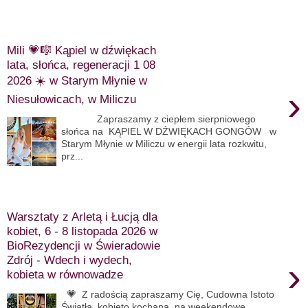
niedziela, 7 czerwca 2026
Mili 💗🎼 Kąpiel w dźwiękach
lata, słońca, regeneracji 1 08
2026 ☀️ w Starym Młynie w
›
Niesułowicach, w Miliczu
Zapraszamy z ciepłem sierpniowego
słońca na KĄPIEL W DŹWIĘKACH GONGÓW w
Starym Młynie w Miliczu w energii lata rozkwitu,
prz...
niedziela, 31 maja 2026
Warsztaty z Arletą i Łucją dla
kobiet, 6 - 8 listopada 2026 w
BioRezydencji w Świeradowie
Zdrój - Wdech i wydech,
›
kobieta w równowadze
💗 Z radością zapraszamy Cię, Cudowna Istoto
Światła, kobieto kochana na weekendowe