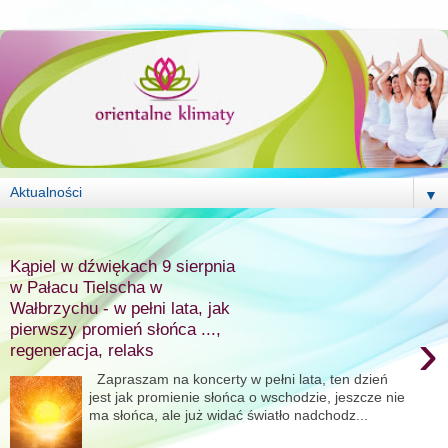
▼
środa, 10 czerwca 2026
Kąpiel w dźwiękach 9 sierpnia
w Pałacu Tielscha w
Wałbrzychu - w pełni lata, jak
pierwszy promień słońca ...,
›
regeneracja, relaks
Zapraszam na koncerty w pełni lata, ten dzień
jest jak promienie słońca o wschodzie, jeszcze nie
ma słońca, ale już widać światło nadchodz...