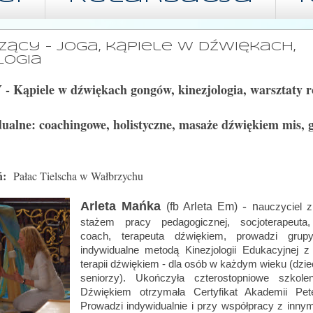
ący - joga, kąpiele w dźwiękach,
logia
Y
-
K
ą
piele w dźwiękach gongów, kinezjologia, warsztaty 
dualne: coachingowe, holistyczne, masaże dźwiękiem mis, 
ań:
Pał
a
c Tielscha w Wałbrzychu
Arleta Mańka
-
(fb Arleta Em)
n
auczyciel z
stażem pracy pedagogicznej
, socjoterapeuta,
coach, terapeuta dźwiękiem, prowadzi grup
indywidualne metodą Kinezjologii Edukacyjnej 
terapii dźwiękiem -
dla osób w każdym wieku (dziec
seniorzy)
.
U
kończyła czterostopniowe szkol
Dźwiękiem otrzymała Certyfikat Akademii Pet
Prowadzi indywidualnie i przy współpracy z inn