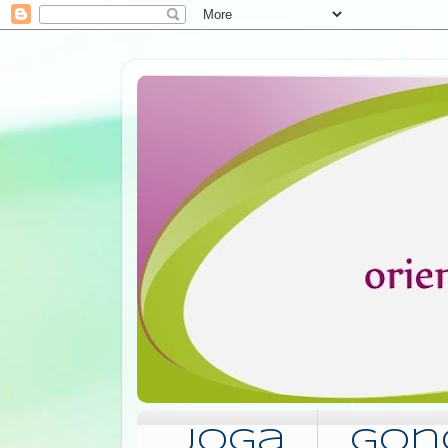
Joga
Gon