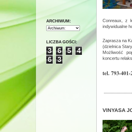
Conreaux, z k
ARCHIWUM:
indywidualne ho
Zaprasza na K
LICZBA GOŚCI:
(dzielnica Star
3
6
5
4
Możliwość pop
6
3
koncertu relak
tel.
793-401-
...................
VINYASA 