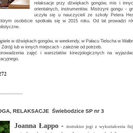
relaksacje przy dźwiękach gongów, mis i innyc
orientalnych, instrumentów. Mistrzyni gongu - gr
uczyła się u nauczycieli ze szkoły Petera He
tórym osobiście spotkała się w 2015 roku. Od lat prowadzi ró
listyczne.
ąpiele w dźwiękach gongów, w weekendy, w Pałacu Tielscha w Wałb
y Zdrój) lub w innych miejscach - zależnie od potrzeb.
rowadzenia zajęć i warsztatów kinezjologicznych na wyjazdac
sacyjnego.
272
........................
JOGA, RELAKSACJE
Świebodzice SP nr 3
Joanna Łappo -
instruktor jogi z wykształcenia fiz