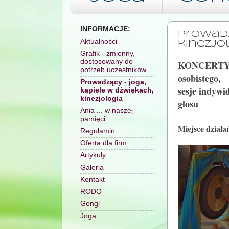
INFORMACJE:
Prowadz
Aktualności
kinezjo
Grafik - zmienny,
dostosowany do
KONCERT
potrzeb uczestników
osobistego,
Prowadzący - joga,
sesje indywi
kąpiele w dźwiękach,
kinezjologia
głosu
Ania ... w naszej
pamięci
Miejsce dział
Regulamin
Oferta dla firm
Artykuły
Galeria
Kontakt
RODO
Gongi
Joga