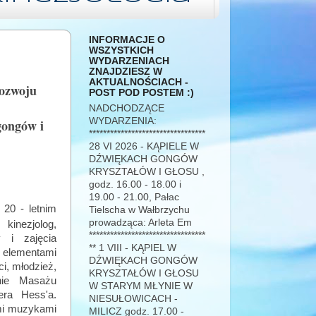
INFORMACJE O
WSZYSTKICH
WYDARZENIACH
ZNAJDZIESZ W
AKTUALNOŚCIACH -
rozwoju
POST POD POSTEM :)
NADCHODZĄCE
WYDARZENIA:
gongów i
*********************************
28 VI 2026 - KĄPIELE W
DŹWIĘKACH GONGÓW
KRYSZTAŁÓW I GŁOSU ,
godz. 16.00 - 18.00 i
19.00 - 21.00, Pałac
 20 - letnim
Tielscha w Wałbrzychu
prowadząca: Arleta Em
 kinezjolog,
*********************************
y i zajęcia
** 1 VIII - KĄPIEL W
z elementami
DŹWIĘKACH GONGÓW
i, młodzież,
KRYSZTAŁÓW I GŁOSU
enie Masażu
W STARYM MŁYNIE W
era Hess'a.
NIESUŁOWICACH -
ymi muzykami
MILICZ godz. 17.00 -