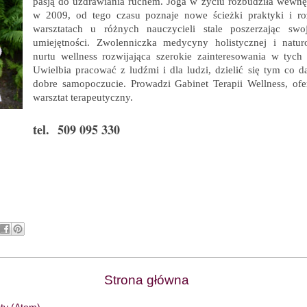
pasją do uzdrawiania ruchem. Joga w życiu rozbudziła wewnęt
w 2009, od tego czasu poznaje nowe ścieżki praktyki i ro
warsztatach u różnych nauczycieli stale poszerzając swo
umiejętności. Zwolenniczka medycyny holistycznej i naturo
nurtu wellness rozwijająca szerokie zainteresowania w tych 
Uwielbia pracować z ludźmi i dla ludzi, dzielić się tym co d
dobre samopoczucie. Prowadzi Gabinet Terapii Wellness, ofe
warsztat terapeutyczny.
tel.
509 095 330
Strona główna