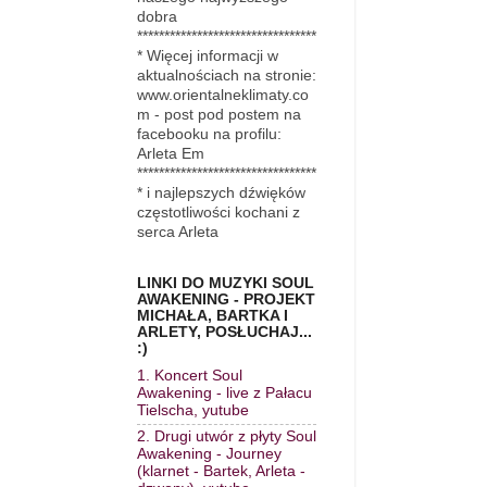
dobra
*********************************
* Więcej informacji w
aktualnościach na stronie:
www.orientalneklimaty.co
m - post pod postem na
facebooku na profilu:
Arleta Em
*********************************
* i najlepszych dźwięków
częstotliwości kochani z
serca Arleta
LINKI DO MUZYKI SOUL
AWAKENING - PROJEKT
MICHAŁA, BARTKA I
ARLETY, POSŁUCHAJ...
:)
1. Koncert Soul
Awakening - live z Pałacu
Tielscha, yutube
2. Drugi utwór z płyty Soul
Awakening - Journey
(klarnet - Bartek, Arleta -