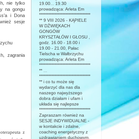
h, nie tylko
19.00... 19.30
y na gongu
prowadząca: Arleta Em
*********************************
ss’a i Dona
** 9 VIII 2026 - KĄPIELE
wnież sesje
W DŹWIĘKACH
GONGÓW
KRYSZTAŁÓW I GŁOSU ,
rzychu
godz. 16.00 - 18.00 i
19.00 - 21.00, Pałac
Tielscha w Wałbrzychu
h, zagrania
prowadząca: Arleta Em
*********************************
** ...
*********************************
** i co tu może się
wydarzyć dla nas dla
naszego najwyższego
dobra działam i ufam i
układa się najlepsze
*********************************
Zapraszam również na
SESJE INDYWIDUALNE -
w kontakcie i zdalne,
joterapeuta z
coaching energetyczny z
uzdrawianiem duchowym,