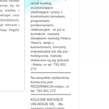
rzne światło
recall healing,
zwija się na
oczyszczające,
ją wiedzę i
uwalniające i pracy z
terapii oraz
konkretnymi tematami,
dziedzinach.
programami,
aje zdrowie i
przekonaniami,
rując bogaty
relaksacyjne - te już w
kontakcie: masaże
dźwiękiem metodą Petera
Hess'a, sesje z
kamertonami, koncerty
indywidualne lub dla par -
holistycznie, metody
dobierane są wg potrzeb
- Arleta, nr tel. 793 401
272
*********************************
Na wszystkie wydarzenia
konieczna jest
REZERWACJA miejsc, nr
tel. 793 401 272
*********************************
KOLEJNE MIESIĄCE
UKŁADAJĄ SIĘ... dla
naszego najwyższego