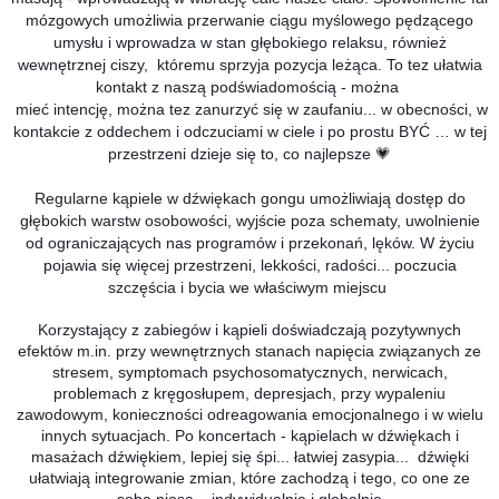
mózgowych umożliwia przerwanie ciągu myślowego pędzącego
umysłu i wprowadza w stan głębokiego relaksu, również
wewnętrznej ciszy, któremu sprzyja pozycja leżąca. To tez ułatwia
kontakt z naszą podświadomością - można
mieć intencję,
można tez zanurzyć się w zaufaniu... w obecności, w
kontakcie z oddechem i odczuciami w ciele i po prostu BYĆ … w tej
przestrzeni dzieje się to, co najlepsze 💗
Regularne kąpiele w dźwiękach gongu umożliwiają dostęp do
głębokich warstw osobowości, wyjście poza schematy, uwolnienie
od ograniczających nas programów i przekonań, lęków. W życiu
pojawia się więcej przestrzeni, lekkości, radości... poczucia
szczęścia i bycia we właściwym miejscu
Korzystający z zabiegów i kąpieli doświadczają pozytywnych
efektów m.in. przy wewnętrznych stanach napięcia związanych ze
stresem, symptomach psychosomatycznych, nerwicach,
problemach z kręgosłupem, depresjach, przy wypaleniu
zawodowym, konieczności odreagowania emocjonalnego i w wielu
innych sytuacjach. Po koncertach - kąpielach w dźwiękach i
masażach dźwiękiem, lepiej się śpi... łatwiej zasypia...
dźwięki
ułatwiają integrowanie zmian, które zachodzą i tego, co one ze