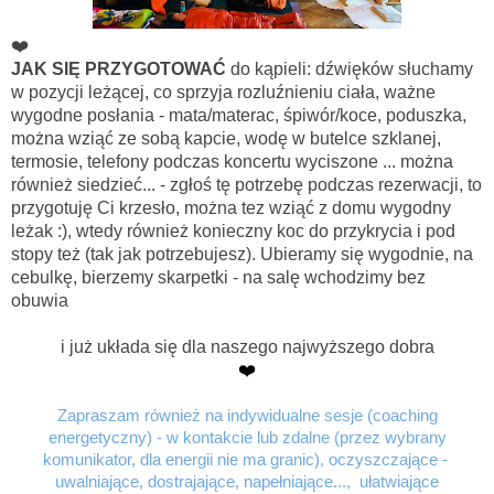
❤️
JAK SIĘ PRZYGOTOWAĆ
do kąpieli: dźwięków słuchamy
w pozycji leżącej, co sprzyja rozluźnieniu ciała, ważne
wygodne posłania - mata/materac, śpiwór/koce, poduszka,
można wziąć ze sobą kapcie, wodę w butelce szklanej,
termosie, telefony podczas koncertu wyciszone ...
można
również siedzieć... - zgłoś tę potrzebę podczas rezerwacji, to
przygotuję Ci krzesło, można tez wziąć z domu wygodny
leżak :), wtedy również
konieczny koc
do przykrycia i pod
stopy też (tak jak potrzebujesz). Ubieramy się wygodnie, na
cebulkę, bierzemy skarpetki - na salę wchodzimy bez
obuwia
i już układa się dla naszego najwyższego dobra
❤️
Zapraszam również na indywidualne sesje (
coaching
energetyczny) - w kontakcie lub zdalne (przez wybrany
komunikator, dla energii nie ma granic),
oczyszczające -
uwalniające, dostrajające, napełniające..., ułatwiające