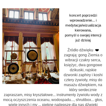
koncert poprzedzi
wprowadzenie...
i
medytacja/wizualizacja
kierowana,
pomyśl o swojej intencji
już dzisiaj
Źródło dźwięku
❤️
zagrają: gong Ziemia o
wibracji czakry serca,
księżyc, dwa gongowe
dzikuski, rajskie
dzwonki zaphiry i koshi
cztery żywioły, misy do
masażu dźwiękiem, na
który serdecznie
zapraszam, misy kryształowe... instrumenty żywiołu wody z
mocą oczyszczenia oceanu, wodospadu..., shrutibox... głos,
wiele innych i my ... piękne najlepsze dla nas dźwięki