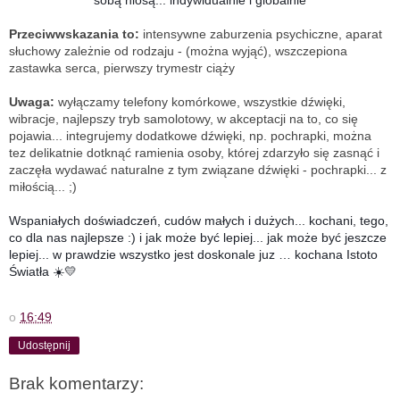
sobą niosą... indywidualnie i globalnie
Przeciwwskazania to:
intensywne zaburzenia psychiczne, aparat
słuchowy zależnie od rodzaju - (można wyjąć), wszczepiona
zastawka serca, pierwszy trymestr ciąży
Uwaga:
wyłączamy telefony komórkowe, wszystkie dźwięki,
wibracje, najlepszy tryb samolotowy, w akceptacji na to, co się
pojawia... integrujemy dodatkowe dźwięki, np. pochrapki, można
tez delikatnie dotknąć ramienia osoby, której zdarzyło się zasnąć i
zaczęła wydawać naturalne z tym związane dźwięki - pochrapki... z
miłością... ;)
Wspaniałych doświadczeń, cudów małych i dużych... kochani, tego,
co dla nas
najlepsze :) i jak może być lepiej... jak może być jeszcze
lepiej... w prawdzie wszystko jest doskonale juz … kochana Istoto
Światła ☀️💛
o
16:49
Udostępnij
Brak komentarzy: