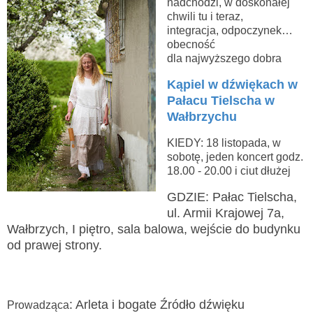
nadchodzi, w doskonałej
chwili tu i teraz,
integracja, odpoczynek…
obecność
dla najwyższego dobra
Kąpiel w dźwiękach w
Pałacu Tielscha w
Wałbrzychu
KIEDY: 18 listopada, w
sobotę, jeden koncert godz.
18.00 - 20.00 i ciut dłużej
GDZIE: Pałac Tielscha,
ul. Armii Krajowej 7a,
Wałbrzych, I piętro, sala balowa, wejście do budynku
od prawej strony.
: Arleta i bogate Źródło dźwięku
Prowadząca