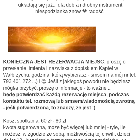
układają się już... dla dobra i drobny instrument
niespodzianka znów 💗 radość
KONIECZNA JEST REZERWACJA MIEJSC
, proszę o
przesłanie imienia i nazwiska z dopiskiem Kąpiel w
Wałbrzychu, godzina, którą wybierasz - smsem na mój nr tel.
793 401 272 ...) i 😊 Jeśli z jakiegoś powodu nie będziesz
mógł/a przybyć, proszę o informację - to ważne ...
będę potwierdzać każdą rezerwację miejsca, podczas
kontaktu tel. rozmową lub smsem/wiadomością zwrotną
- jeśli potwierdzona, to znaczy, że jest :)
Koszt spotkania: 60 zł - 80 zł
kwota sugerowana, moze być więcej lub mniej - tyle, ile
możesz, w zgodzie ze sobą, możliwością tej chwili, dzieci