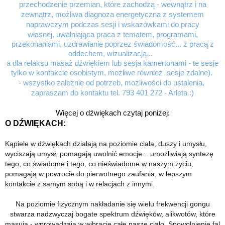
przechodzenie przemian, które zachodzą - wewnątrz i na
zewnątrz, możliwa diagnoza energetyczna z systemem
naprawczym podczas sesji i wskazówkami do pracy
własnej,
uwalniająca praca z tematem, programami,
przekonaniami, uzdrawianie poprzez świadomość... z
pracą z
oddechem, wizualizacją...
a dla relaksu
masaż dźwiękiem lub sesja kamertonami - te sesje
tylko w kontakcie osobistym, możliwe również sesje zdalne).
- wszystko zależnie od potrzeb, możliwości do ustalenia,
zapraszam do kontaktu tel. 793 401 272 - Arleta :)
Więcej o dźwiękach czytaj poniżej:
O DŹWIĘKACH:
Kąpiele w dźwiękach działają na poziomie ciała, duszy i umysłu,
wyciszają umysł, pomagają uwolnić emocje... umożliwiają syntezę
tego, co świadome i tego, co nieświadome w naszym życiu,
pomagają w powrocie do pierwotnego zaufania, w lepszym
kontakcie z samym sobą i w relacjach z innymi.
Na poziomie fizycznym nakładanie się wielu frekwencji gongu
stwarza nadzwyczaj bogate spektrum dźwięków, alikwotów, które
masują - wprowadzają w wibrację całe nasze ciało. Spowolnienie fal