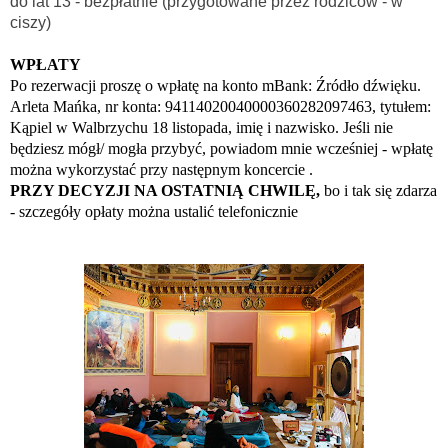
do lat 13 - bezpłatnie (przygotowane przez rodziców - w
ciszy)
WPŁATY
Po rezerwacji proszę o wpłatę na konto
mBank: Źródło dźwięku.
Arleta Mańka, nr konta: 94114020040000360282097463, tytułem:
Kąpiel w Walbrzychu 18 listopada,
imię i nazwisko. Jeśli nie
będziesz mógł/ mogła przybyć, powiadom mnie wcześniej - wpłatę
można wykorzystać przy następnym koncercie .
PRZY DECYZJI NA OSTATNIĄ CHWILĘ,
bo i tak się zdarza
- szczegóły opłaty można ustalić telefonicznie