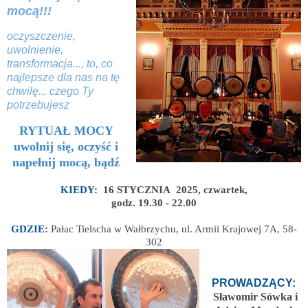
mocą!!!
oczyszczenie,
uwolnienie,
transformacja..., to, co
najlepsze dla nas na tę
chwilę... czego Ty
potrzebujesz
RYTUAŁ MOCY
uwolnij się, oczyść i
napełnij mocą, bądź
KIEDY:
16 STYCZNIA 2025, czwartek,
godz. 19.30 - 22.00
GDZIE
:
Pałac Tielscha w Wałbrzychu, ul. Armii Krajowej 7A, 58-
302
PROWADZĄCY:
Sławomir Sówka i