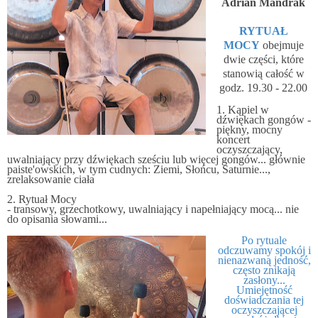
Adrian Mandrak
RYTUAŁ
MOCY
obejmuje
dwie części, które
stanowią całość w
godz. 19.30 - 22.00
1. Kąpiel w
dźwiękach gongów
-
piękny, mocny
koncert
oczyszczający,
uwalniający przy dźwiękach sześciu lub więcej gongów... głównie
paiste'owskich, w tym cudnych: Ziemi, Słońcu, Saturnie...,
zrelaksowanie ciała
2. Rytuał Mocy
- transowy, grzechotkowy, uwalniający i napełniający mocą... nie
do opisania słowami...
Po rytuale
odczuwamy spokój i
nienazwaną jedność,
często znikają
zasłony...
Umiejętność
doświadczania tej
oczyszczającej