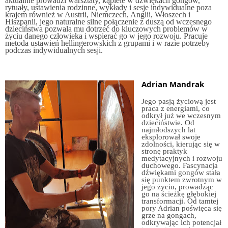
aktualnie prowadzi warsztaty, kąpiele w dźwiękach gongów,
rytuały, ustawienia rodzinne, wykłady i sesje indywidualne poza
krajem również w Austrii, Niemczech, Anglii, Włoszech i
Hiszpanii, jego naturalne silne połączenie z duszą od wczesnego
dzieciństwa pozwala mu dotrzeć do kluczowych problemów w
życiu danego człowieka i wspierać go w jego rozwoju. Pracuje
metoda ustawień hellingerowskich z grupami i w razie potrzeby
podczas indywidualnych sesji.
Adrian Mandrak
Jego pasją życiową jest
praca z energiami, co
odkrył już we wczesnym
dzieciństwie. Od
najmłodszych lat
eksplorował swoje
zdolności, kierując się w
stronę praktyk
medytacyjnych i rozwoju
duchowego. Fascynacja
dźwiękami gongów stała
się punktem zwrotnym w
jego życiu, prowadząc
go na ścieżkę głębokiej
transformacji.
Od tamtej
pory Adrian poświęca się
grze na gongach,
odkrywając ich potencjał