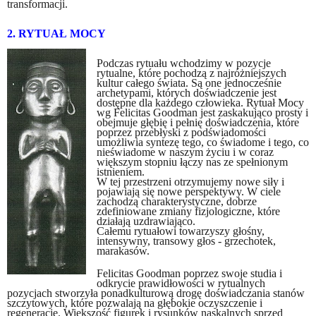
transformacji.
2. RYTUAŁ MOCY
Podczas rytuału wchodzimy w pozycje
rytualne, które pochodzą z najróżniejszych
kultur całego świata. Są one jednocześnie
archetypami, których doświadczenie jest
dostępne dla każdego człowieka. Rytuał Mocy
wg Felicitas Goodman jest zaskakująco prosty i
obejmuje głębię i pełnię doświadczenia, które
poprzez przebłyski z podświadomości
umożliwia syntezę tego, co świadome i tego, co
nieświadome w naszym życiu i w coraz
większym stopniu łączy nas ze spełnionym
istnieniem.
W tej przestrzeni otrzymujemy nowe siły i
pojawiają się nowe perspektywy. W ciele
zachodzą charakterystyczne, dobrze
zdefiniowane zmiany fizjologiczne, które
działają uzdrawiająco.
Całemu rytuałowi towarzyszy głośny,
intensywny, transowy głos - grzechotek,
marakasów.
Felicitas Goodman poprzez swoje studia i
odkrycie prawidłowości w rytualnych
pozycjach stworzyła ponadkulturową drogę doświadczania stanów
szczytowych, które pozwalają na głębokie oczyszczenie i
regenerację. Większość figurek i rysunków naskalnych sprzed