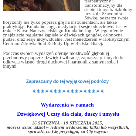
terapeutyczny i
transformacyjny dla
siebie i innych. Szkolony
przez dr. Sławomira
Sówkę, poszerza swoje
horyzonty nie tylko poprzez grę na instrumentach, ale także
praktykując Kundalini Jogę, medytacje i sesje oddechowe. Jest w
trakcie Kursu Nauczycielskiego Kundalini Jogi.
W jego ofercie
znajdziecie regularne kąpiele w dźwiękach gongów, całonocne
pudże, oraz sesje indywidualne. Jest menedżerem w Holistycznym
Centrum Zdrowia Soul & Body Up w Bielsku-Białej.
Podczas swoich wydarzeń oferuje możliwość głębokiej
przebudowy poprzez dźwięk i wibrację, zapraszając innych do
odkrycia własnej drogi duchowej i harmonii z samym sobą i
innymi.
Zapraszamy do tej wyjątkowej podróży
☀️☀️☀️☀️☀️☀️☀️☀️☀️☀️☀️☀️☀️☀️☀️☀️☀️
Wydarzenia w ramach
Dźwiękowej Uczty dla ciała, duszy i umysłu
16 STYCZNIA - 19 STYCZNIA 2025,
możesz wziąć udział w jednym wydarzeniu, kilku lub wszystkich,
sprawdź, co Cię przyciąga, co Cię wzywa: