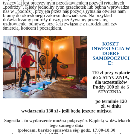
tysięcy lat jest precyzyjnym przedstawieniem pozycji rytualnych
„podróży”. Kiedy jednolity rytm grzechotek lub bębna wprowadza
nas w „podróż”, przyjęta przez nas pozycja rytualna otwiera nam
bramę do określonego zakresu doświadczeń. Na przykład
doświadczamy podróży duszy, przeżywamy przemiany,
uzdrowienie, odnowę, przejścia związane z narodzinami czy
śmiercią, końcem i początkiem.
KOSZT
INWESTYCJA W
DOBRE
SAMOPOCZUCI
E:
110 zł przy wpłacie
do 5 STYCZNIA,
dla uczestników
Pudży 100 zł
do 5
STYCZNIA,
po terminie 120
zł,
w dniu
wydarzenia 130 zł - jeśli będą jeszcze miejsca
Sugestia - to wydarzenie można połączyć z Kąpielą w dźwiękach
tego samego dnia
(polecam, bardzo sprawdza się) godz. 17.00-18.30