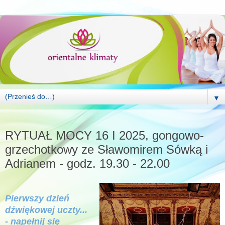
▼
SOBOTA, 2 LISTOPADA 2024
RYTUAŁ MOCY 16 I 2025, gongowo-
grzechotkowy ze Sławomirem Sówką i
Adrianem - godz. 19.30 - 22.00
Pierwszy dzień
dźwiękowej uczty...
-
napełnij się