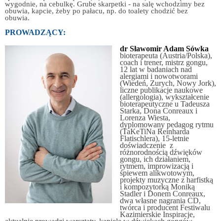
wygodnie, na cebulkę. Grube skarpetki - na salę wchodzimy bez
obuwia, kapcie, żeby po pałacu, np. do toalety chodzić bez
obuwia.
PROWADZĄCY:
dr Sławomir Adam Sówka
bioterapeuta (Austria/Polska),
coach i trener, mistrz gongu,
12 lat w badaniach nad
alergiami i nowotworami
(Wiedeń, Zurych, Nowy Jork),
liczne publikacje naukowe
(allergologia), wykształcenie
bioterapeutyczne u Tadeusza
Starka, Dona Conreaux i
Lorenza Wiesta,
dyplomowany pedagog rytmu
(TaKeTiNa Reinharda
Flatischlera), 15-letnie
doświadczenie z
różnorodnością dźwięków
gongu, ich działaniem,
rytmem, improwizacją i
śpiewem alikwotowym,
projekty muzyczne z harfistką
i kompozytorką Moniką
Stadler i Donem Conreaux,
dwa własne nagrania CD,
twórca i producent Festiwalu
Kazimierskie Inspiracje,