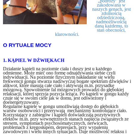
„podróży” jest
zakodowana w
naszych genach, jest
zdolnością
odziedziczoną,
nadmożliwością
daną każdemu, to
stan obecności,
klarowności.
O RYTUALE MOCY
1. KĄPIEL W DŹWIĘKACH
Działanie kąpieli na poziomie ciała i duszy jest u każdego
odmienne. Może mieć ono formę odnajdywania siebie czyli
indywiduacji. Na poziomie fizycznym nakładanie się wielu
frekwencji gongu stwarza nadzwyczaj bogate spektrum dźwięków i
alikwot, które masują całe ciało i aktywują m.in. przysadkę
mózgową. Spowolnienie fal mózgowych prowadzi do głębokiej
relaksacji, której sprzyja pozycja leżąca. Po kąpieli w gongu każdy
czuje się w swoim ciele jak w domu, jest odświeżony i
doenergetyzowany.
Regularne kąpiele w gongu umożliwiają dostęp do głębokich
warstw osobowości i przerywają mechanizmy kontrolujące ciało.
Korzystający z zabiegów i kąpieli doświadczają pozytywnych
efektów m.in. przy wewnętrznych stanach napięcia związanych ze
stresem, symptomach psychosomatycznych, nerwicach,
problemach z kręgosłupem, depresjach, przy wypaleniu
zawodowym i wielu innych sytuacjach. Daje możliwość relaksu i