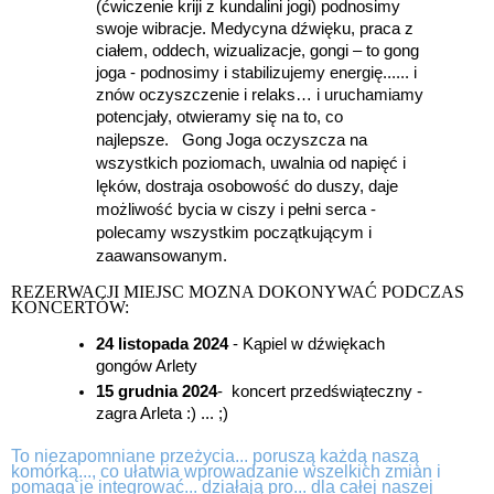
(ćwiczenie kriji z kundalini jogi)
podnosimy
swoje wibracje. Medycyna dźwięku, p
raca z
ciałem, oddech, wizualizacje, gongi – to gong
joga -
podnosimy i stabilizujemy energię...... i
znów oczyszczenie i relaks… i uruchamiamy
potencjały, otwieramy się na to, co
Gong Joga oczyszcza na
najlep
sze.
wszystkich poziomach, uwalnia od napięć i
lęków, dostraja osobowość do duszy, daje
możliwość bycia w ciszy i pełni serca -
polecamy wszystkim początkującym i
zaawansowanym.
REZERWACJI MIEJSC MOZNA DOKONYWAĆ PODCZAS
KONCERTÓW:
24 listopada 2024
- Kąpiel w dźwiękach
gongów Arlety
15 grudnia 2024
- koncert przedświąteczny -
zagra Arleta :) ... ;)
To niezapomniane przeżycia... poruszą każdą naszą
komórką..., co ułatwia wprowadzanie wszelkich zmian i
pomaga je integrować... działają pro... dla całej naszej