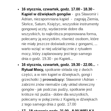
16 stycznia, czwartek, godz. 17.00 - 18.30 -
Kąpiel w dźwiękach gongów
- gra Sławomir i
Adrian, niezapomniana kąpiel - zagrają Ziemia,
Słońce, Saturn, Księżyc, wszystkie instrumenty
gongowej uczty, wydarzenie dobre dla
wszystkich, to najkrótsza proponowana forma,
polecamy ją wszystkim, również osobom, które
nie miały jeszcze doświadczenia z gongami, ...
warto wziąć w niej udział łącznie z rytuałem
mocy, który zaplanowany jest tego samego
dnia o godz. 19.30 - po Kąpieli...
16 stycznia, czwartek,
godz. 19.30 - 22.00... -
Rytuał Mocy,
spotkanie składa się z dwóch
części,
a w nim kąpiel w dźwiękach, gongi i
grzechotki
:)
prowadzący:
Sławomir i Adrian -
zabrzmi znów niemalże cały układ słoneczny
gongów - jak podczas pudży, spotkanie jest
krótsze niż pudża - dobre dla wszystkich,
polecamy w połączeniu z Kąpielą w dźwiękach
z tego samego dnia z godz. 17.00