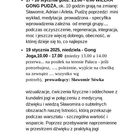
17 - 18 stycznia godz. 21.00 - 8.00 WIELKA
GONG PUDŻA,
ok. 10 godzin grają na zmianę:
Sławomir, Adrian i Arleta. Pudżę poprzedzi mini
wykład, medytacja prowadzona - specyfika
wprowadzenia zależna od energii grupy...,
podczas oczyszczenie, regeneracja, integracja,
moc i jeszcze więcej dobrego, obecność, w
której dzieje się to, co najlepsze
19 stycznia
2025, niedziela - Gong
Joga,
10.00 - 17.00
(
miedzy 13.00 a 14.00
przerwa... na posiłek na terenie Pałacu - jeśli
potrzebujesz, …, poleżenie, wyjście na chwilkę
na zewnątrz … wszystko wg
potrzeb),
prowadzący
: Sławomir
Sówka
wizualizacje, ćwiczenia fizyczne i oddechowe z
kundalini jogi w połączeniu z medycyną
dźwięku i wiedzą Sławomira o subtelnych
obszarach naszej Istności, którą przekazuje
podczas warsztatu - szczególna wartość i
wsparcie. P
oprzez przebywanie naprzemienne
w przestrzeni dźwięku z praktyką jogi