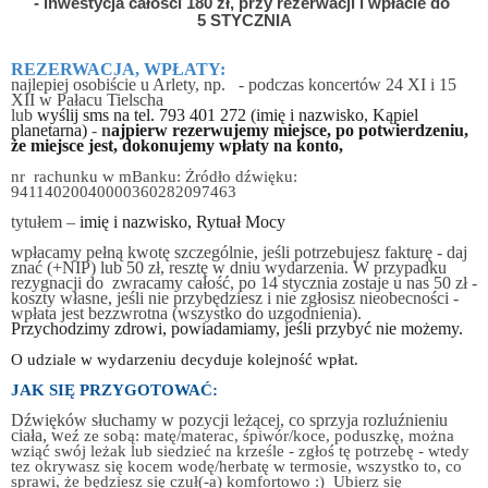
- inwestycja całości 180 zł, przy rezerwacji i wpłacie do
5 STYCZNIA
REZERWACJA, WPŁATY:
najlepiej
osobiście u Arlety, np.
- podczas koncertów 24 XI i 15
XII
w Pałacu Tielscha
lub
wyślij sms
na tel. 793 401 272
(imię i nazwisko, Kąpiel
planetarna)
-
n
ajpierw rezerwujemy miejsce, po potwierdzeniu,
że miejsce jest, dokonujemy wpłaty na konto,
nr rachunku w mBanku: Żródło dźwięku:
94114020040000360282097463
tytułem –
imię i nazwisko, Rytuał Mocy
wpłacamy
pełną kwotę
szczególnie, jeśli potrzebujesz fakturę
- daj
znać
(+NIP) lub 50 zł
, resztę w dniu wydarzenia. W
przypadku
rezygnacji do zwracamy całość, po 14 stycznia zostaje u nas 50 zł -
koszty własne, jeśli nie przybędziesz i nie zgłosisz nieobecności -
wpłata jest bezzwrotna (wszystko do uzgodnienia).
Przychodzimy zdrowi, powiadamiamy, jeśli przybyć nie możemy.
O udziale w wydarzeniu decyduje kole
jność wpłat.
JAK SIĘ PRZYGOTOWAĆ:
Dźwięków słuchamy w pozycji leżącej, co sprzyja rozluźnieniu
ciała, w
eź ze sobą: matę/materac, śpiwór/koce, poduszkę, można
wziąć swój leżak lub siedzieć na krześle - zgłoś tę potrzebę - wtedy
tez okrywasz się kocem wodę/herbatę w termosie, wszystko to, co
sprawi, że będziesz się czuł(-a) komfortowo :) Ubierz się