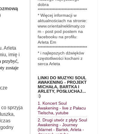
dobra
 rozmową
*********************************
)
* Więcej informacji w
aktualnościach na stronie:
www.orientalneklimaty.co
m - post pod postem na
facebooku na profilu:
Arleta Em
. Arleta
*********************************
* i najlepszych dźwięków
u, imię i
częstotliwości kochani z
a przybyć,
serca Arleta
ty zostaje
LINKI DO MUZYKI SOUL
AWAKENING - PROJEKT
MICHAŁA, BARTKA I
zcze
ARLETY, POSŁUCHAJ...
:)
1. Koncert Soul
 co sprzyja
Awakening - live z Pałacu
Tielscha, yutube
duszka,
2. Drugi utwór z płyty Soul
dczas
Awakening - Journey
ygodny
(klarnet - Bartek, Arleta -