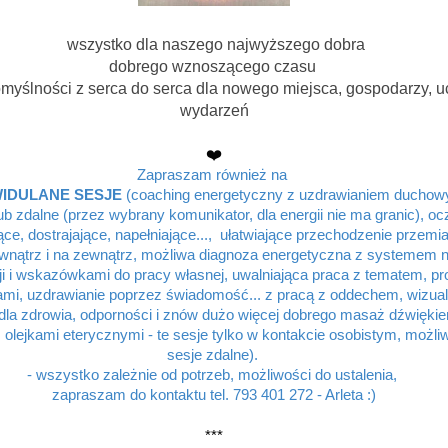
wszystko dla naszego najwyższego dobra
dobrego wznoszącego czasu
pomyślności z serca do serca dla nowego miejsca, gospodarzy, 
wydarzeń
❤️
Zapraszam również na
IDULANE SESJE
(coaching energetyczny z uzdrawianiem ducho
lub zdalne (przez wybrany komunikator, dla energii nie ma granic), o
ące, dostrajające, napełniające..., ułatwiające przechodzenie przemia
wnątrz i na zewnątrz, możliwa diagnoza energetyczna z systemem
i i wskazówkami do pracy własnej, uwalniająca praca z tematem, p
mi, uzdrawianie poprzez świadomość... z pracą z oddechem, wizual
, dla zdrowia, odporności i znów dużo więcej dobrego masaż dźwiękie
olejkami eterycznymi - te sesje tylko w kontakcie osobistym, możl
sesje zdalne).
- wszystko zależnie od potrzeb, możliwości do ustalenia,
zapraszam do kontaktu tel. 793 401 272 - Arleta :)
***