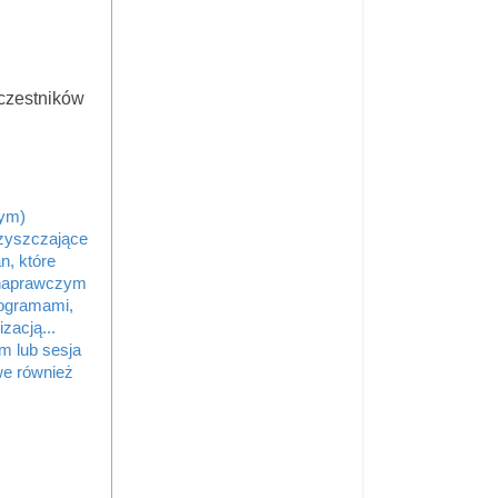
uczestników
wym)
czyszczające
n, które
 naprawczym
rogramami,
izacją...
m lub sesja
iwe również