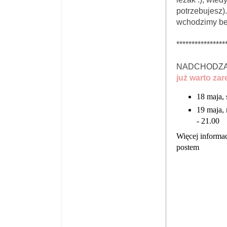
potrzebujesz)
wchodzimy be
****************
NADCHODZĄ
już warto za
18 maja, 
19 maja, 
- 21.00
Więcej informa
postem