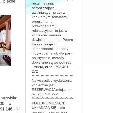
.. piękne
recall healing,
oczyszczające,
uwalniające i pracy z
konkretnymi tematami,
programami,
przekonaniami,
relaksacyjne - te już w
kontakcie: masaże
dźwiękiem metodą Petera
Hess'a, sesje z
kamertonami, koncerty
indywidualne lub dla par -
holistycznie, metody
dobierane są wg potrzeb
- Arleta, nr tel. 793 401
272
*********************************
Na wszystkie wydarzenia
konieczna jest
REZERWACJA miejsc, nr
tel. 793 401 272
i nazwiska
*********************************
.00 - w
KOLEJNE MIESIĄCE
UKŁADAJĄ SIĘ... dla
1 146 ...) i
naszego najwyższego