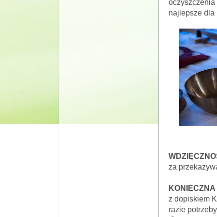
oczyszczenia o
najlepsze dla 
WDZIĘCZNO
za przekazywa
KONIECZNA
z dopiskiem K
razie potrzeby