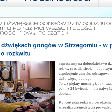
, 22 KWIETNIA 2024
w dźwiękach gongów 27 IV godz. 19.0
miu po raz pierwszy… i radość i
zność, nowy początek
 dźwiękach gongów w Strzegomiu - w p
o rozkwitu
zapraszamy na dobrodziejstwo d
relaks, czas dla siebie... odpoczyn
uspokojenie umysłu, odreagowanie
dużo więcej dobrego...,
To
tez piękny mocny głęboki cza
pełni z 24 kwietnia ...
dla najwyż
dobra...
Koncert poprzedzi wprowadzenie
wizualizacja/medytacja prowadzo