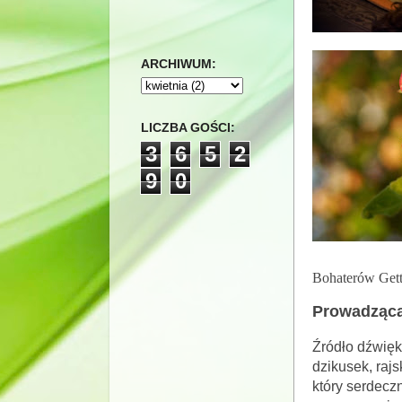
ARCHIWUM:
LICZBA GOŚCI:
3
6
5
2
9
0
Bohaterów Gett
Prowadząc
Źródło dźwi
dzikusek, raj
który serdecz