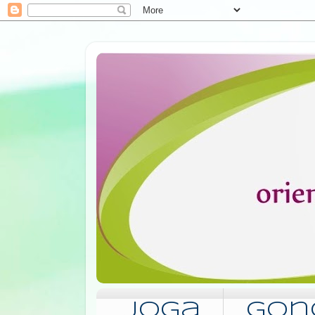
Joga
Gon