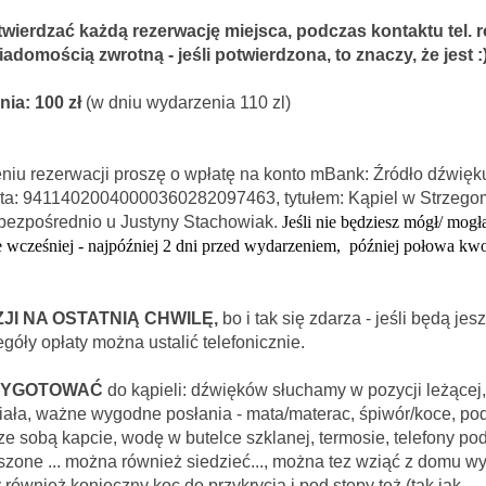
wierdzać każdą rezerwację miejsca, podczas kontaktu tel.
domością zwrotną - jeśli potwierdzona, to znaczy, że jest :
ia: 100 zł
(w dniu wydarzenia 110 zl)
niu rezerwacji proszę o wpłatę na konto mBank: Źródło dźwięku
ta: 94114020040000360282097463, tytułem: Kąpiel w Strzegomi
bezpośrednio u Justyny Stachowiak.
Jeśli nie będziesz mógł/ mogł
wcześniej - najpóźniej 2 dni przed wydarzeniem,
później połowa kwo
JI NA OSTATNIĄ CHWILĘ,
bo i tak się zdarza - jeśli będą jes
góły opłaty można ustalić telefonicznie.
RZYGOTOWAĆ
do kąpieli: dźwięków słuchamy w pozycji leżącej,
ciała, ważne wygodne posłania - mata/materac, śpiwór/koce, po
e sobą kapcie, wodę w butelce szklanej, termosie, telefony po
szone ...
można również siedzieć..., można tez wziąć z domu w
dy również
konieczny koc
do przykrycia i pod stopy też (tak jak