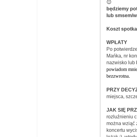
😊
będziemy pot
lub smsem/wia
Koszt spotkan
WPŁATY
Po potwierdze
Mańka, nr kon
nazwisko lub 
powiadom mnie 
bezzwrotna.
PRZY DECYZ
miejsca, szcze
JAK SIĘ P
rozluźnieniu 
można wziąć z
koncertu wyci
leżak :), wte