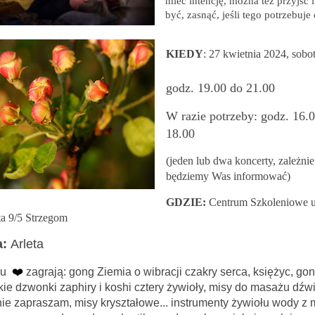
mieć intencję, można też przyjść i
być, zasnąć, jeśli tego potrzebuje 
KIEDY
: 27 kwietnia 2024, sobo
godz. 19.00 do 21.00
W razie potrzeby:
godz. 16.
18.00
(jeden lub dwa koncerty, zależnie
będziemy Was informować)
GDZIE:
Centrum Szkoleniowe u
a 9/5 Strzegom
a
:
Arleta
ęku
❤️
zagrają: gong Ziemia o wibracji czakry serca, księżyc, g
skie dzwonki zaphiry i koshi cztery żywioły, misy do masażu dźw
nie zapraszam, misy kryształowe... instrumenty żywiołu wody z