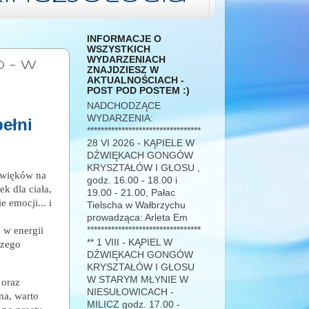
INFORMACJE O
WSZYSTKICH
WYDARZENIACH
0 - w
ZNAJDZIESZ W
AKTUALNOŚCIACH -
POST POD POSTEM :)
NADCHODZĄCE
WYDARZENIA:
ełni
*********************************
28 VI 2026 - KĄPIELE W
DŹWIĘKACH GONGÓW
KRYSZTAŁÓW I GŁOSU ,
źwięków na
godz. 16.00 - 18.00 i
ek dla ciała,
19.00 - 21.00, Pałac
 emocji... i
Tielscha w Wałbrzychu
prowadząca: Arleta Em
*********************************
s
w energii
** 1 VIII - KĄPIEL W
szego
DŹWIĘKACH GONGÓW
KRYSZTAŁÓW I GŁOSU
W STARYM MŁYNIE W
 oraz
NIESUŁOWICACH -
na, warto
MILICZ godz. 17.00 -