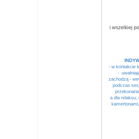
i wszelkiej 
INDYW
- w kontakcie 
- uwalniaj
zachodzą - we
podczas sesj
przekonania
a dla relaksu
kamertonami, 