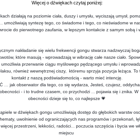
Więcej o dźwiękach czytaj poniżej:
kach działają na poziomie ciała, duszy i umysłu, wyciszają umysł, pom
.. umożliwiają syntezę tego, co świadome i tego, co nieświadome w na
rocie do pierwotnego zaufania, w lepszym kontakcie z samym sobą i w
zycznym nakładanie się wielu frekwencji gongu stwarza nadzwyczaj bog
kwotów, które masują - wprowadzają w wibrację całe nasze ciało. Spowo
umożliwia przerwanie ciągu myślowego pędzącego umysłu i wprowadz
laksu, również wewnętrznej ciszy, któremu sprzyja pozycja leżąca. To 
kontakt z naszą podświadomością - warto
mieć intencję.
Ć … jak obserwator dla tego, co się wydarza, Jesteś, czujesz, oddychas
obecności - i to trudne czasem, co przychodzi ... pojawia się i znika. W
obecności dzieje się to, co najlepsze 💗
ąpiele w dźwiękach gongu umożliwiają dostęp do głębokich warstw os
chematy, uwolnienie od ograniczających nas programów i przekonań, lę
 więcej przestrzeni, lekkości, radości... poczucia szczęścia i bycia we 
miejscu