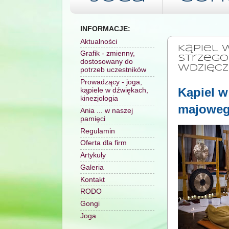
INFORMACJE:
PONIEDZIAŁEK
Aktualności
Kąpiel 
Grafik - zmienny,
Strzego
dostosowany do
wdzięc
potrzeb uczestników
Prowadzący - joga,
Kąpiel w
kąpiele w dźwiękach,
kinezjologia
majoweg
Ania ... w naszej
pamięci
Regulamin
Oferta dla firm
Artykuły
Galeria
Kontakt
RODO
Gongi
Joga