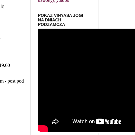
dzwony), yutube
alę
POKAZ VINYASA JOGI
NA DNIACH
PODZAMCZA
:
 19.00
m - post pod