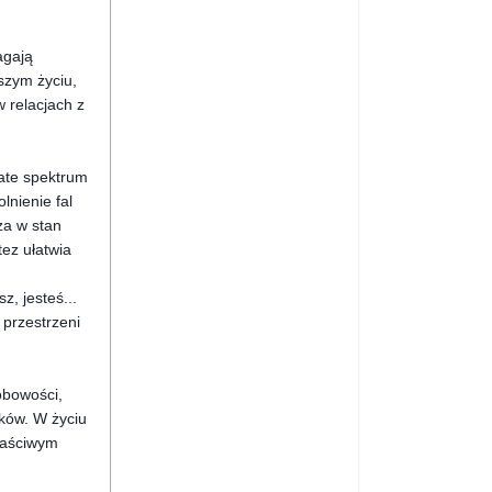
agają
szym życiu,
 relacjach z
ate spektrum
lnienie fal
a w stan
tez ułatwia
z, jesteś...
 przestrzeni
obowości,
ków. W życiu
właściwym