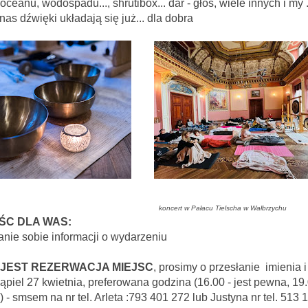
ceanu, wodospadu..., shrutibox... dar - głos, wiele innych i my .
nas dźwięki układają się już... dla dobra
koncert w Pałacu Tielscha w Wałbrzychu
ŚC DLA WAS:
nie sobie informacji o wydarzeniu
 JEST REZERWACJA MIEJSC
, prosimy o przesłanie imienia 
ąpiel 27 kwietnia, preferowana godzina (16.00 - jest pewna, 19
) - smsem na nr tel. Arleta :793 401 272 lub Justyna nr tel. 513 19