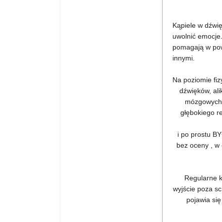
Kąpiele w dźwię
uwolnić emocje.
pomagają w pow
innymi.
Na poziomie fi
dźwięków, ali
mózgowych 
głębokiego re
i po prostu BY
bez oceny , w 
Regularne k
wyjście poza s
pojawia się