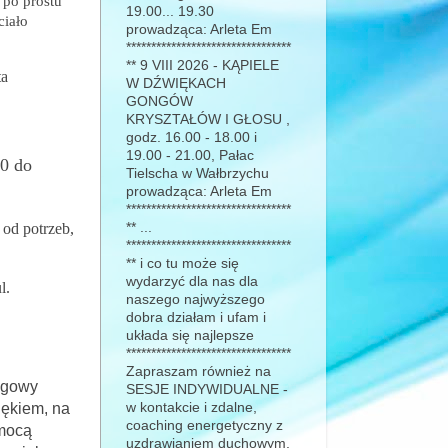
 po prostu
19.00... 19.30
ciało
prowadząca: Arleta Em
*********************************
** 9 VIII 2026 - KĄPIELE
ta
W DŹWIĘKACH
GONGÓW
KRYSZTAŁÓW I GŁOSU ,
godz. 16.00 - 18.00 i
19.00 - 21.00, Pałac
00 do
Tielscha w Wałbrzychu
prowadząca: Arleta Em
*********************************
 od potrzeb,
** ...
*********************************
** i co tu może się
wydarzyć dla nas dla
l.
naszego najwyższego
dobra działam i ufam i
układa się najlepsze
*********************************
Zapraszam również na
ongowy
SESJE INDYWIDUALNE -
iękiem, na
w kontakcie i zdalne,
coaching energetyczny z
 mocą
uzdrawianiem duchowym,