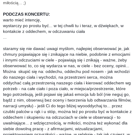
miłością... ;)
PODCZAS KONCERTU:
warto mieć intencję,
wystarczy po prostu być... w tej chwili tu i teraz, w dźwiękach, w
kontakcie z oddechem, w odczuwaniu ciała
...
staramy się nie dawać uwagi myślom, najlepiej obserwować je, jak
chmury pojawiające się i znikające na niebie, podobnie z emocjami
i innymi odczuciami w ciele - pojawiają się i znikają - ważne, żeby
obserwować to, co się wydarza w nas, w ciele - bez oceny, opinii...
Można skupić się na: oddechu, oddechu pod nosem - jak wchodzi
do naszego ciała i wychodzi, na przestrzeni serca, można
oddychać całą przestrzenią naszego ciała i kierować oddechem wg
potrzeb - na całe ciało i poza ciało, w miejsca/przestrzenie, które
tego potrzebują, jeśli pojawi się jakaś emocja lub ból (nie neguj go,
bądź z nim, obserwuj bez oceny i tworzenia lub odtwarzania filmów,
narracji umysłu) -
jeśli Ci do tego bliżej wyooddychaj to... przez
czubki palców u rąk i u stóp,
można też po prostu być w kontakcie z
oddechem i skupieniu na odczuciach w ciele w obserwacji - to
uwalniające... z wdzięcznością, w miłości, można też wykonać dla
siebie dowolną pracę - z afirmacjami, wizualizacjami,
projektowaniem przyszłości - ważne, w relaksie - tak jak czujesz, w