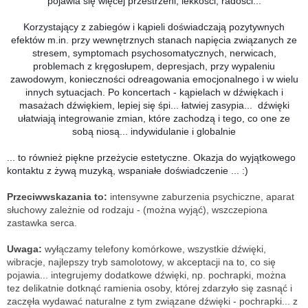
pojawia się więcej przestrzeni, lekkości, radości...
Korzystający z zabiegów i kąpieli doświadczają pozytywnych
efektów m.in. przy wewnętrznych stanach napięcia związanych ze
stresem, symptomach psychosomatycznych, nerwicach,
problemach z kręgosłupem, depresjach, przy wypaleniu
zawodowym, konieczności odreagowania emocjonalnego i w wielu
innych sytuacjach. Po koncertach - kąpielach w dźwiękach i
masażach dźwiękiem, lepiej się śpi... łatwiej zasypia...
dźwięki
ułatwiają integrowanie zmian, które zachodzą i tego, co one ze
sobą niosą... indywidulanie i globalnie
... to również piękne przeżycie estetyczne.
Okazja do wyjątkowego
kontaktu z żywą muzyką,
wspaniałe doświadczenie ... :)
Przeciwwskazania to:
intensywne zaburzenia psychiczne, aparat
słuchowy zależnie od rodzaju - (można wyjąć), wszczepiona
zastawka serca.
Uwaga:
wyłączamy telefony komórkowe, wszystkie dźwięki,
wibracje, najlepszy tryb samolotowy, w akceptacji na to, co się
pojawia... integrujemy dodatkowe dźwięki, np. pochrapki, można
tez delikatnie dotknąć ramienia osoby, której zdarzyło się zasnąć i
zaczęła wydawać naturalne z tym związane dźwięki - pochrapki... z