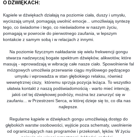
O DŹWIĘKACH:
Kąpiele w dźwiękach działają na poziomie ciała, duszy i umysłu,
wyciszają umysł, pomagają uwolnić emocje... umożliwiają syntezę
tego, co świadome i tego, co nieświadome w naszym życiu,
pomagają w powrocie do pierwotnego zaufania, w lepszym
kontakcie z samym sobą i w relacjach z innymi.
Na poziomie fizycznym nakładanie się wielu frekwencji gongu
stwarza nadzwyczaj bogate spektrum dźwięków, alikwotów, które
masują - wprowadzają w wibrację całe nasze ciało. Spowolnienie fal
mózgowych umożliwia przerwanie ciągu myślowego pędzącego
umysłu i wprowadza w stan głębokiego relaksu, również
wewnętrznej ciszy, któremu sprzyja pozycja leżąca. To wszystko
ułatwia kontakt z naszą podświadomością - warto mieć intencję,
jakiś cel tej dźwiękowej podróży, można tez zanurzyć się w
zaufaniu... w Przestrzeni Serca, w której dzieje się to, co dla nas
najlepsze.
Regularne kąpiele w dźwiękach gongu umożliwiają dostęp do
głębokich warstw osobowości, wyjście poza schematy, uwolnienie
od ograniczających nas programów i przekonań, lęków. W życiu