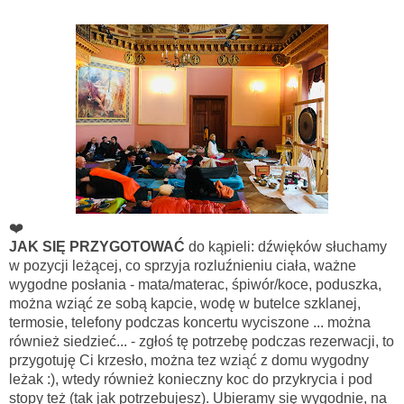
❤️
JAK SIĘ PRZYGOTOWAĆ
do kąpieli: dźwięków słuchamy
w pozycji leżącej, co sprzyja rozluźnieniu ciała, ważne
wygodne posłania - mata/materac, śpiwór/koce, poduszka,
można wziąć ze sobą kapcie, wodę w butelce szklanej,
termosie, telefony podczas koncertu wyciszone ...
można
również siedzieć... - zgłoś tę potrzebę podczas rezerwacji, to
przygotuję Ci krzesło, można tez wziąć z domu wygodny
leżak :), wtedy również
konieczny koc
do przykrycia i pod
stopy też (tak jak potrzebujesz). Ubieramy się wygodnie, na