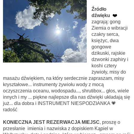
Źródło
dźwięku
❤️
zagrają: gong
Ziemia o wibracji
czakry serca,
księżyc, dwa
gongowe
dzikuski, rajskie
dzwonki zaphiry i
koshi cztery
żywioły, misy do
masażu dźwiękiem, na który serdecznie zapraszam, misy
kryształowe... instrumenty żywiołu wody z mocą
oczyszczenia oceanu, wodospadu..., shrutibox... głos, wiele
innych i my ... piękne najlepsze dla nas dźwięki układają się
już... dla dobra i INSTRUMENT NIESPODZIANKA 💗
radość
KONIECZNA JEST REZERWACJA MIEJSC
, proszę o
przesłanie imienia i nazwiska z dopiskiem Kąpiel w