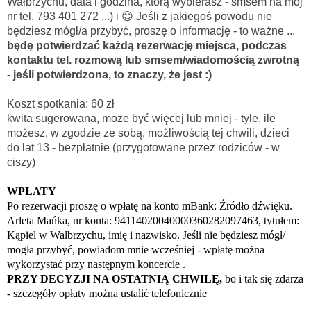
Wałbrzychu, data i godzina, którą wybierasz - smsem na mój
nr tel. 793 401 272 ...) i 😊 Jeśli z jakiegoś powodu nie
będziesz mógł/a przybyć, proszę o informację - to ważne ...
będę potwierdzać każdą rezerwację miejsca, podczas
kontaktu tel. rozmową lub smsem/wiadomością zwrotną
- jeśli potwierdzona, to znaczy, że jest :)
Koszt spotkania: 60 zł
kwita sugerowana, moze być więcej lub mniej - tyle, ile
możesz, w zgodzie ze sobą, możliwością tej chwili, dzieci
do lat 13 - bezpłatnie (przygotowane przez rodziców - w
ciszy)
WPŁATY
Po rezerwacji proszę o wpłatę na konto
mBank: Źródło dźwięku.
Arleta Mańka, nr konta: 94114020040000360282097463, tytułem:
Kąpiel w Walbrzychu,
imię i nazwisko. Jeśli nie będziesz mógł/
mogła przybyć, powiadom mnie wcześniej - wpłatę można
wykorzystać przy następnym koncercie .
PRZY DECYZJI NA OSTATNIĄ CHWILĘ,
bo i tak się zdarza
- szczegóły opłaty można ustalić telefonicznie