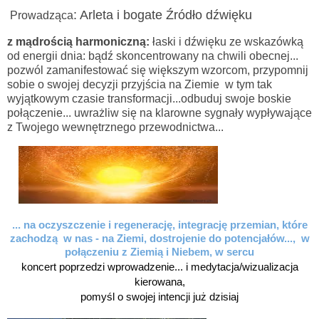
: Arleta i bogate Źródło dźwięku
Prowadząca
z mądrością harmoniczną:
łaski i dźwięku ze wskazówką
od energii dnia: bądź skoncentrowany na chwili obecnej...
pozwól zamanifestować się większym wzorcom, przypomnij
sobie o swojej decyzji przyjścia na Ziemie w tym tak
wyjątkowym czasie transformacji...odbuduj swoje boskie
połączenie... uwrażliw się na klarowne sygnały wypływające
z Twojego wewnętrznego przewodnictwa...
... na oczyszczenie i regenerację, integrację przemian, które
zachodzą w nas - na Ziemi, dostrojenie do potencjałów...,
w
połączeniu z Ziemią i Niebem, w sercu
koncert poprzedzi wprowadzenie...
i medytacja/wizualizacja
kierowana,
pomyśl o swojej intencji już dzisiaj