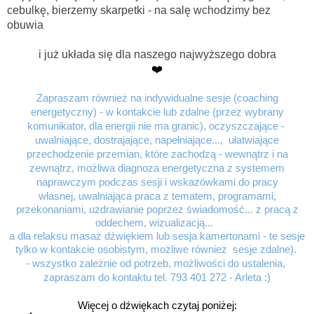
cebulkę, bierzemy skarpetki - na salę wchodzimy bez
obuwia
i już układa się dla naszego najwyższego dobra
❤️
Zapraszam również na indywidualne sesje (
coaching
energetyczny) - w kontakcie lub zdalne (przez wybrany
komunikator, dla energii nie ma granic),
oczyszczające -
uwalniające, dostrajające, napełniające..., ułatwiające
przechodzenie przemian, które zachodzą - wewnątrz i na
zewnątrz, możliwa diagnoza energetyczna z systemem
naprawczym podczas sesji i wskazówkami do pracy
własnej,
uwalniająca praca z tematem, programami,
przekonaniami, uzdrawianie poprzez świadomość... z
pracą z
oddechem, wizualizacją...
a dla relaksu
masaż dźwiękiem lub sesja kamertonami - te sesje
tylko w kontakcie osobistym, możliwe również sesje zdalne).
- wszystko zależnie od potrzeb, możliwości do ustalenia,
zapraszam do kontaktu tel. 793 401 272 - Arleta :)
Więcej o dźwiękach czytaj poniżej: