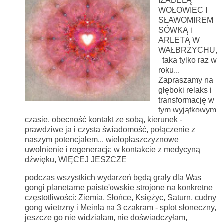
IZABELĄ
WOŁOWIEC I
SŁAWOMIREM
SÓWKĄ i
ARLETĄ W
WAŁBRZYCHU,
taka tylko raz w
roku...
Zapraszamy na
głęboki relaks i
transformację w
tym wyjątkowym
czasie, obecność kontakt ze sobą, kierunek -
prawdziwe ja i czysta świadomość, połączenie z
naszym potencjałem... wielopłaszczyznowe
uwolnienie i regeneracja w kontakcie z medycyną
dźwięku, WIĘCEJ JESZCZE
podczas wszystkich wydarzeń będą grały dla Was
gongi planetarne paiste'owskie strojone na konkretne
częstotliwości: Ziemia, Słońce, Księżyc, Saturn, cudny
gong wietrzny i Meinla na 3 czakram - splot słoneczny,
jeszcze go nie widziałam, nie doświadczyłam,