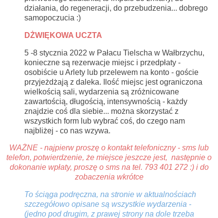
działania, do regeneracji, do przebudzenia... dobrego
samopoczucia :)
DŻWIĘKOWA UCZTA
5 -8 stycznia 2022 w Pałacu Tielscha w Wałbrzychu,
konieczne są rezerwacje miejsc i przedpłaty -
osobiście u Arlety lub przelewem na konto - goście
przyjeżdżają z daleka. Ilość miejsc jest ograniczona
wielkością sali, wydarzenia są zróżnicowane
zawartością, długością, intensywnością - każdy
znajdzie coś dla siebie... można skorzystać z
wszystkich form lub wybrać coś, do czego nam
najbliżej - co nas wzywa.
WAŻNE
- najpierw proszę o kontakt telefoniczny - sms lub
telefon, potwierdzenie, że miejsce jeszcze jest, następnie o
dokonanie wpłaty,
proszę o sms na tel. 793 401 272 :) i do
zobaczenia wkrótce
To ściąga podręczna, na stronie w aktualnościach
szczegółowo opisane są wszystkie wydarzenia -
(jedno pod drugim, z prawej strony na dole trzeba