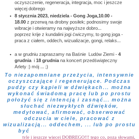
oczyszczenie, regeneracja, integracja, moc i jeszcze
więcej dobrego
8 stycznia
2023, niedziela - Gong Joga,
10.00 -
18.00
z przerwą na drobny posiłek; podnosimy swoje
wibracje i otwieramy na najwyższe dobro...
poprzez
krije z kundalini jogi ćwiczymy, to gong joga -
praca z ciałem, oddech, wizualizacje, gongi, relaks...
a w grudniu zapraszamy na Baśnie
Ludów Ziemi -
4
grudnia
i
18 grudnia
na koncert przedświąteczny
Arlety :) mój ... ;)
To niezapomniane przeżycia, intensywnie
oczyszczające i regenerujące. Podczas
pudży czy kąpieli w dźwiękach... można
wykonać świadomą pracę lub po prostu
położyć się z intencją i zasnąć... można
słuchać niezwykłych dźwięków,
medytować, afirmować, obserwować
odczucia w ciele, pracować z
wizualizacją... oddechem, ... lub po prostu
być
tyle i jeszcze więcej DOBREGO!!! tego co, poza słowami,