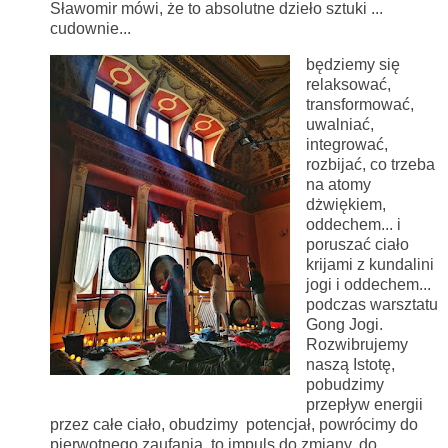
Sławomir mówi, że to absolutne dzieło sztuki ...
cudownie...
będziemy się
relaksować,
transformować,
uwalniać,
integrować,
rozbijać, co trzeba
na atomy
dżwiękiem,
oddechem... i
poruszać ciało
krijami z kundalini
jogi i oddechem...
podczas warsztatu
Gong Jogi.
Rozwibrujemy
naszą Istotę,
pobudzimy
przepływ energii
przez całe ciało, obudzimy potencjał, powrócimy do
pierwotnego zaufania, to impuls do zmiany, do