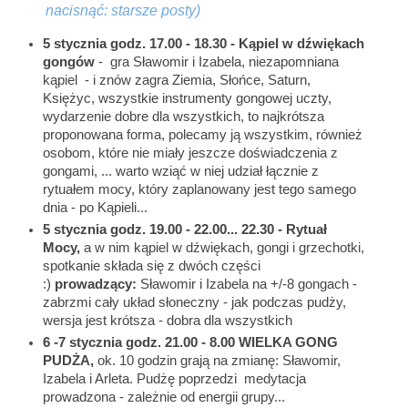
nacisnąć: starsze posty)
5 stycznia godz. 17.00 - 18.30 - Kąpiel w dźwiękach
gongów
- gra Sławomir i Izabela, niezapomniana
kąpiel - i znów zagra Ziemia, Słońce, Saturn,
Księżyc, wszystkie instrumenty gongowej uczty,
wydarzenie dobre dla wszystkich, to najkrótsza
proponowana forma, polecamy ją wszystkim, również
osobom, które nie miały jeszcze doświadczenia z
gongami, ... warto wziąć w niej udział łącznie z
rytuałem mocy, który zaplanowany jest tego samego
dnia - po Kąpieli...
5 stycznia
godz. 19.00 - 22.00... 22.30 - Rytuał
Mocy,
a w nim kąpiel w dźwiękach, gongi i grzechotki,
spotkanie składa się z dwóch części
:)
prowadzący:
Sławomir i Izabela na +/-8 gongach -
zabrzmi cały układ słoneczny - jak podczas pudży,
wersja jest krótsza - dobra dla wszystkich
6 -7 stycznia godz. 21.00 - 8.00 WIELKA GONG
PUDŻA,
ok. 10 godzin grają na zmianę: Sławomir,
Izabela i Arleta. Pudżę poprzedzi medytacja
prowadzona - zależnie od energii grupy...