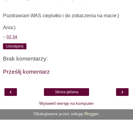
Pozdrawiam WAS cieplutko i do zobaczenia na macie:)
Ania:)
o
02:34
Udostępnij
Brak komentarzy:
Prześlij komentarz
‹
›
Strona główna
Wyświetl wersję na komputer
Obsługiwane przez usługę
Blogger
.