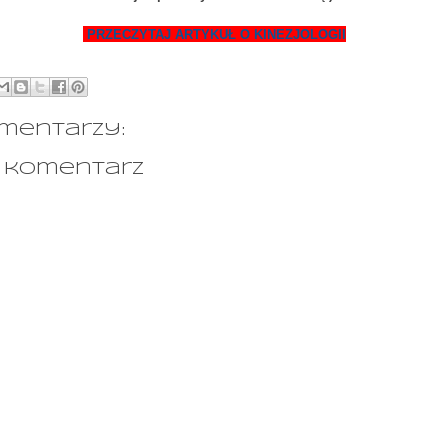
PRZECZYTAJ ARTYKUŁ O
KINEZJOLOGI
I
mentarzy:
j komentarz