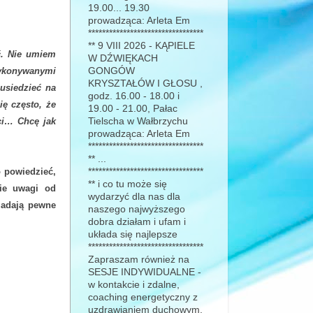
19.00... 19.30
prowadząca: Arleta Em
*********************************
** 9 VIII 2026 - KĄPIELE
ć. Nie umiem
W DŹWIĘKACH
wykonywanymi
GONGÓW
KRYSZTAŁÓW I GŁOSU ,
usiedzieć na
godz. 16.00 - 18.00 i
ę często, że
19.00 - 21.00, Pałac
ci… Chcę jak
Tielscha w Wałbrzychu
prowadząca: Arleta Em
*********************************
** ...
 powiedzieć,
*********************************
** i co tu może się
kie uwagi od
wydarzyć dla nas dla
iadają pewne
naszego najwyższego
dobra działam i ufam i
układa się najlepsze
*********************************
Zapraszam również na
SESJE INDYWIDUALNE -
w kontakcie i zdalne,
coaching energetyczny z
uzdrawianiem duchowym,