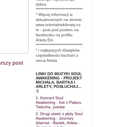
dobra
*********************************
* Więcej informacji w
aktualnościach na stronie:
www.orientalneklimaty.co
m - post pod postem na
facebooku na profilu:
Arleta Em
*********************************
* i najlepszych dźwięków
częstotliwości kochani z
serca Arleta
arszy post
LINKI DO MUZYKI SOUL
AWAKENING - PROJEKT
MICHAŁA, BARTKA I
ARLETY, POSŁUCHAJ...
:)
1. Koncert Soul
Awakening - live z Pałacu
Tielscha, yutube
2. Drugi utwór z płyty Soul
Awakening - Journey
(klarnet - Bartek, Arleta -