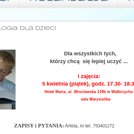
ARCA 2013
ogia dla dzieci
D
la wszystkich tych,
którzy chcą się
lepiej
uczyć ...
I zajęci
a:
5 kwietnia (piątek), godz. 1
7
.
3
0- 1
8
.
Hotel Maria, ul. Wrocławska 134b w Wałbrzychu
sala
Marysieńka
ZAPISY i PYTANIA:
Arleta, nr tel.
793401272