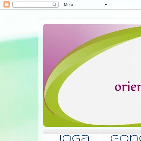
Joga
Gon