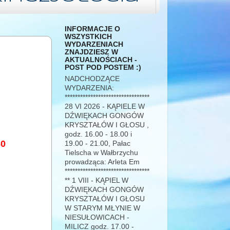
INFORMACJE O
WSZYSTKICH
WYDARZENIACH
ZNAJDZIESZ W
AKTUALNOŚCIACH -
POST POD POSTEM :)
NADCHODZĄCE
WYDARZENIA:
*********************************
28 VI 2026 - KĄPIELE W
DŹWIĘKACH GONGÓW
KRYSZTAŁÓW I GŁOSU ,
godz. 16.00 - 18.00 i
3
0
19.00 - 21.00, Pałac
Tielscha w Wałbrzychu
prowadząca: Arleta Em
*********************************
** 1 VIII - KĄPIEL W
DŹWIĘKACH GONGÓW
KRYSZTAŁÓW I GŁOSU
W STARYM MŁYNIE W
NIESUŁOWICACH -
MILICZ godz. 17.00 -