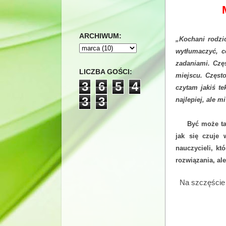
ARCHIWUM:
„Kochani rodz
wytłumaczyć, 
zadaniami. Czę
LICZBA GOŚCI:
miejscu. Częst
3
6
5
4
czytam jakiś t
3
3
najlepiej, ale m
Być może ta
jak się czuje 
nauczycieli, k
rozwiązania, al
Na szczęście j