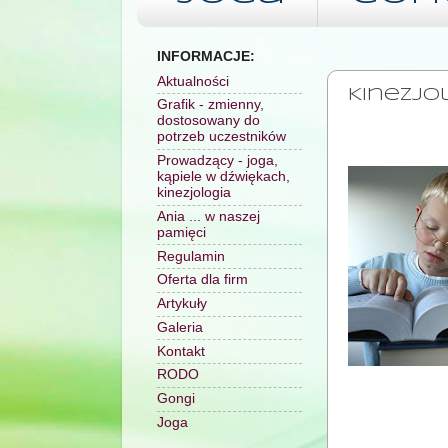
INFORMACJE:
SOBOTA, 23 M
Aktualności
Kinezjol
Grafik - zmienny,
dostosowany do
potrzeb uczestników
Prowadzący - joga,
kąpiele w dźwiękach,
kinezjologia
Ania ... w naszej
pamięci
Regulamin
Oferta dla firm
Artykuły
Galeria
Kontakt
RODO
Gongi
Joga