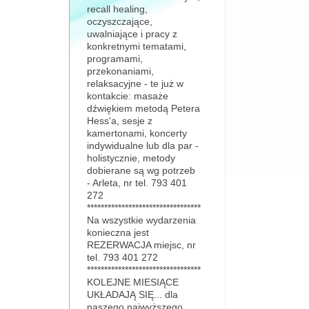
recall healing,
oczyszczające,
uwalniające i pracy z
konkretnymi tematami,
programami,
przekonaniami,
relaksacyjne - te już w
kontakcie: masaże
dźwiękiem metodą Petera
Hess'a, sesje z
kamertonami, koncerty
indywidualne lub dla par -
holistycznie, metody
dobierane są wg potrzeb
- Arleta, nr tel. 793 401
272
*********************************
Na wszystkie wydarzenia
konieczna jest
REZERWACJA miejsc, nr
tel. 793 401 272
*********************************
KOLEJNE MIESIĄCE
UKŁADAJĄ SIĘ... dla
naszego najwyższego