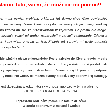
Mamo, tato, wiem, że możecie mi pomóc!!!
ice, mam pewien problem, o którym już dawno chcę Wam powiedzie
co się ze mną dzieje. Bardzo często nie mogę skupić uwagi nad 
sto zdarza mi się, że przeszkadzam w zajęciach. Po prostu nie mogę 
o czytacie uwagi od moich nauczycieli o „złym” zachowaniu. Zdarza si
ekst i nie wiem o czym on jest. Pisanie też sprawia mi wiele trudnoś
i nie wychodzi
...”.
kie właśnie słowa skierowałoby Twoje dziecko do Ciebie, gdyby mogło
w przedszkolu lub w szkole. Może już słyszałeś lub słyszałaś ta
tórzy opiekują się Twoim dzieckiem. Pewnie chcą Ci pomóc i podpow
e Ty nadal nie wiesz, co można byłoby zrobić, żeby poprawić tę sytuację.
est dziedzina wiedzy, która wychodzi naprzeciw tym problemom
- KINEZJOLOGIA EDUKACYJNA!
Zapraszam rodziców (mamę lub tatę) z dziećmi
w stroju sportowym z matami i wodą:)