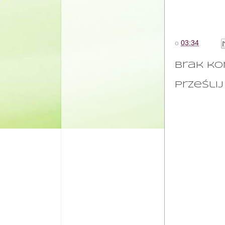
o
03:34
Brak ko
Prześli